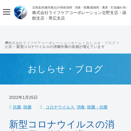
北海道(札幌市拠点)の特殊清掃・消臭・除菌(孤独死・糞尿・灯油漏れ等)
株式会社ライフケアコーポレーション
株式会社ライフケアコーポレーション
>
おしらせ・ブログ
>
抗菌
>
新型コロナウイルスの消毒作業の依頼が増えています
おしらせ・ブログ
2022年1月25日
抗菌
,
除菌
,
コロナウイルス
,
消毒
,
除菌・抗菌
新型コロナウイルスの消