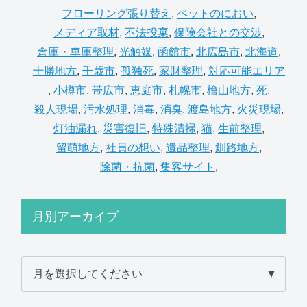
フローリング張り替え
,
ペットのにおい
,
メディア取材
,
不法投棄
,
保険会社との交渉
,
倉庫・車庫整理
,
光触媒
,
函館市
,
北広島市
,
北海道
,
十勝地方
,
千歳市
,
孤独死
,
家財整理
,
対応可能エリア
,
小樽市
,
帯広市
,
恵庭市
,
札幌市
,
檜山地方
,
死
,
殺人現場
,
汚水処理
,
消毒
,
消臭
,
渡島地方
,
火災現場
,
灯油漏れ
,
災害復旧
,
特殊清掃
,
猫
,
生前整理
,
留萌地方
,
社員の想い
,
遺品整理
,
釧路地方
,
除菌・抗菌
,
集客サイト
,
月別アーカイブ