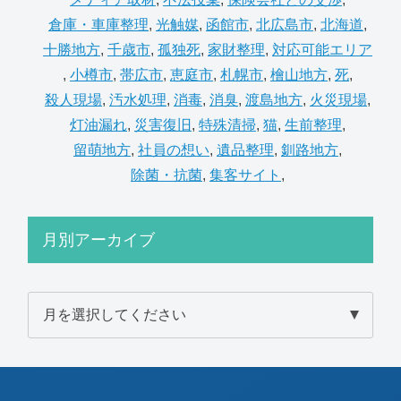
倉庫・車庫整理
,
光触媒
,
函館市
,
北広島市
,
北海道
,
十勝地方
,
千歳市
,
孤独死
,
家財整理
,
対応可能エリア
,
小樽市
,
帯広市
,
恵庭市
,
札幌市
,
檜山地方
,
死
,
殺人現場
,
汚水処理
,
消毒
,
消臭
,
渡島地方
,
火災現場
,
灯油漏れ
,
災害復旧
,
特殊清掃
,
猫
,
生前整理
,
留萌地方
,
社員の想い
,
遺品整理
,
釧路地方
,
除菌・抗菌
,
集客サイト
,
月別アーカイブ