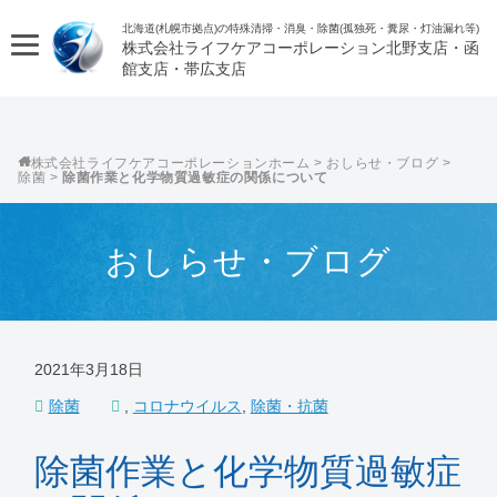
北海道(札幌市拠点)の特殊清掃・消臭・除菌(孤独死・糞尿・灯油漏れ等)
株式会社ライフケアコーポレーション
株式会社ライフケアコーポレーション
>
おしらせ・ブログ
>
除菌
>
除菌作業と化学物質過敏症の関係について
おしらせ・ブログ
2021年3月18日
除菌
,
コロナウイルス
,
除菌・抗菌
除菌作業と化学物質過敏症