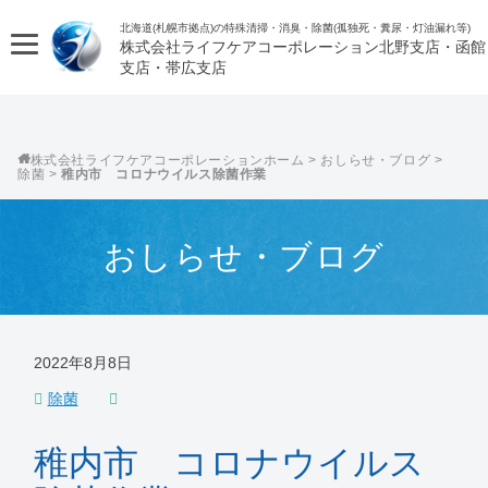
北海道(札幌市拠点)の特殊清掃・消臭・除菌(孤独死・糞尿・灯油漏れ等)
株式会社ライフケアコーポレーション
株式会社ライフケアコーポレーション
>
おしらせ・ブログ
>
除菌
>
稚内市 コロナウイルス除菌作業
おしらせ・ブログ
2022年8月8日
除菌
稚内市 コロナウイルス