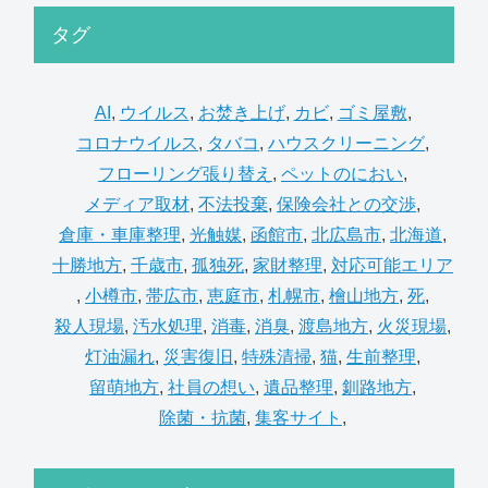
タグ
AI
,
ウイルス
,
お焚き上げ
,
カビ
,
ゴミ屋敷
,
コロナウイルス
,
タバコ
,
ハウスクリーニング
,
フローリング張り替え
,
ペットのにおい
,
メディア取材
,
不法投棄
,
保険会社との交渉
,
倉庫・車庫整理
,
光触媒
,
函館市
,
北広島市
,
北海道
,
十勝地方
,
千歳市
,
孤独死
,
家財整理
,
対応可能エリア
,
小樽市
,
帯広市
,
恵庭市
,
札幌市
,
檜山地方
,
死
,
殺人現場
,
汚水処理
,
消毒
,
消臭
,
渡島地方
,
火災現場
,
灯油漏れ
,
災害復旧
,
特殊清掃
,
猫
,
生前整理
,
留萌地方
,
社員の想い
,
遺品整理
,
釧路地方
,
除菌・抗菌
,
集客サイト
,