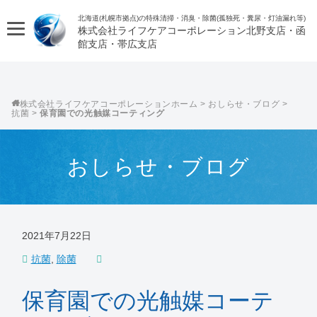
北海道(札幌市拠点)の特殊清掃・消臭・除菌(孤独死・糞尿・灯油漏れ等)
株式会社ライフケアコーポレーション
株式会社ライフケアコーポレーション
>
おしらせ・ブログ
>
抗菌
>
保育園での光触媒コーティング
おしらせ・ブログ
2021年7月22日
抗菌
,
除菌
保育園での光触媒コーテ