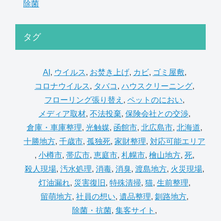
除菌
タグ
AI
,
ウイルス
,
お焚き上げ
,
カビ
,
ゴミ屋敷
,
コロナウイルス
,
タバコ
,
ハウスクリーニング
,
フローリング張り替え
,
ペットのにおい
,
メディア取材
,
不法投棄
,
保険会社との交渉
,
倉庫・車庫整理
,
光触媒
,
函館市
,
北広島市
,
北海道
,
十勝地方
,
千歳市
,
孤独死
,
家財整理
,
対応可能エリア
,
小樽市
,
帯広市
,
恵庭市
,
札幌市
,
檜山地方
,
死
,
殺人現場
,
汚水処理
,
消毒
,
消臭
,
渡島地方
,
火災現場
,
灯油漏れ
,
災害復旧
,
特殊清掃
,
猫
,
生前整理
,
留萌地方
,
社員の想い
,
遺品整理
,
釧路地方
,
除菌・抗菌
,
集客サイト
,