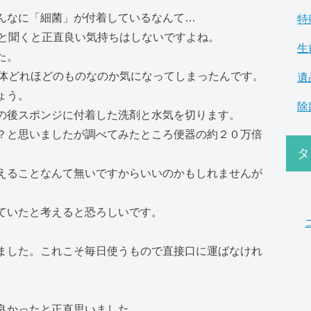
んなに「細菌」が付着しているなんて…
特
器と聞くと正直良い気持ちはしないですよね。
生
た。
一体どれほどのものなのか気になってしまったんです。
遺
ょう。
除
の後スポンジに付着した洗剤と水気を切ります。
？と思いましたが調べてみたところ便器の約２０万倍
タ
えることなんて無いですからいいのかもしれませんが
ていたと考えると恐ろしいです。
ました。これこそ毎日使うもので直接口に運ばなけれ
良かったと正直思いました。