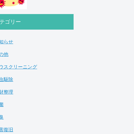
テゴリー
知らせ
の他
ウスクリーニング
虫駆除
財整理
菌
臭
害復旧