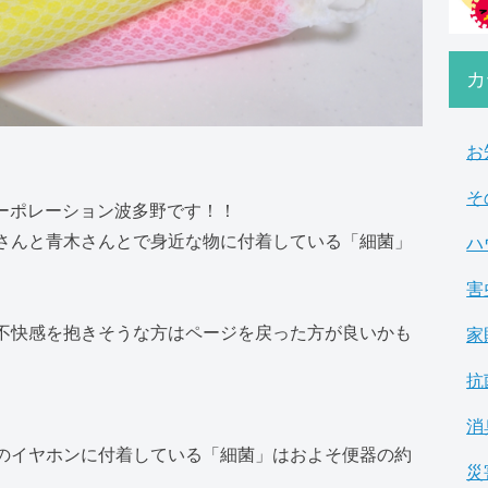
カ
お
そ
コーポレーション波多野です！！
さんと青木さんとで身近な物に付着している「細菌」
ハ
害
不快感を抱きそうな方はページを戻った方が良いかも
家
抗
消
のイヤホンに付着している「細菌」はおよそ便器の約
災