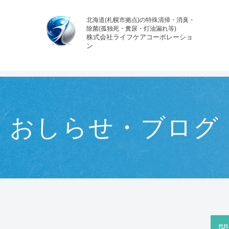
北海道(札幌市拠点)の特殊清掃・消臭・
除菌(孤独死・糞尿・灯油漏れ等)
株式会社ライフケアコーポレーショ
ン
>
おしらせ・ブログ
>
抗菌
>
日常の中にある細菌について
おしらせ・ブログ
関