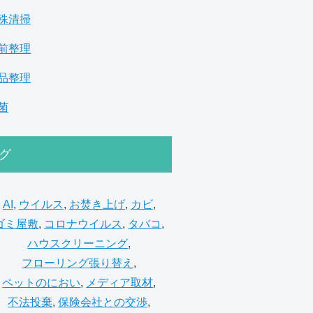
殊清掃
前整理
品整理
菌
グ
AI
,
ウイルス
,
お焚き上げ
,
カビ
,
ゴミ屋敷
,
コロナウイルス
,
タバコ
,
ハウスクリーニング
,
フローリング張り替え
,
ペットのにおい
,
メディア取材
,
不法投棄
,
保険会社との交渉
,