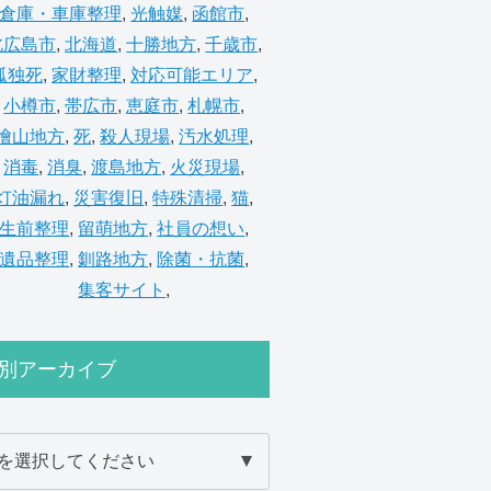
倉庫・車庫整理
,
光触媒
,
函館市
,
北広島市
,
北海道
,
十勝地方
,
千歳市
,
孤独死
,
家財整理
,
対応可能エリア
,
小樽市
,
帯広市
,
恵庭市
,
札幌市
,
檜山地方
,
死
,
殺人現場
,
汚水処理
,
消毒
,
消臭
,
渡島地方
,
火災現場
,
灯油漏れ
,
災害復旧
,
特殊清掃
,
猫
,
生前整理
,
留萌地方
,
社員の想い
,
遺品整理
,
釧路地方
,
除菌・抗菌
,
集客サイト
,
別アーカイブ