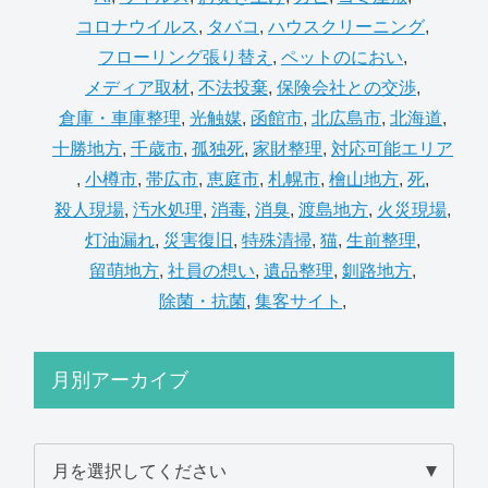
コロナウイルス
,
タバコ
,
ハウスクリーニング
,
フローリング張り替え
,
ペットのにおい
,
メディア取材
,
不法投棄
,
保険会社との交渉
,
倉庫・車庫整理
,
光触媒
,
函館市
,
北広島市
,
北海道
,
十勝地方
,
千歳市
,
孤独死
,
家財整理
,
対応可能エリア
,
小樽市
,
帯広市
,
恵庭市
,
札幌市
,
檜山地方
,
死
,
殺人現場
,
汚水処理
,
消毒
,
消臭
,
渡島地方
,
火災現場
,
灯油漏れ
,
災害復旧
,
特殊清掃
,
猫
,
生前整理
,
留萌地方
,
社員の想い
,
遺品整理
,
釧路地方
,
除菌・抗菌
,
集客サイト
,
月別アーカイブ