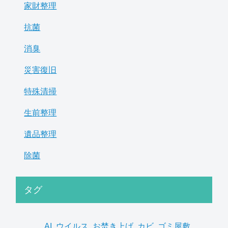
家財整理
抗菌
消臭
災害復旧
特殊清掃
生前整理
遺品整理
除菌
タグ
AI
,
ウイルス
,
お焚き上げ
,
カビ
,
ゴミ屋敷
,