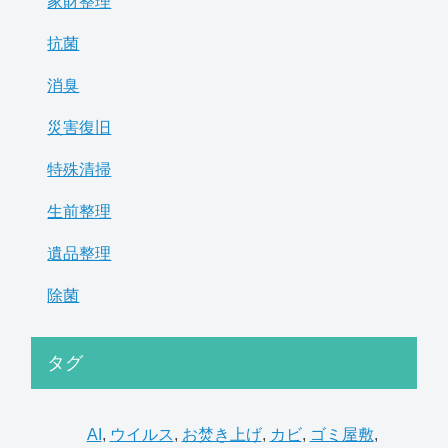
家財整理
抗菌
消臭
災害復旧
特殊清掃
生前整理
遺品整理
除菌
タグ
AI
,
ウイルス
,
お焚き上げ
,
カビ
,
ゴミ屋敷
,