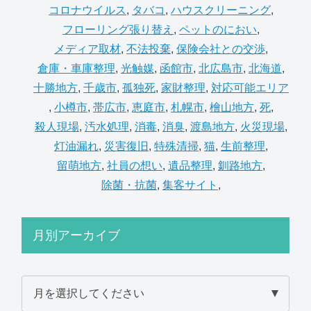
コロナウイルス
,
タバコ
,
ハウスクリーニング
,
フローリング張り替え
,
ペットのにおい
,
メディア取材
,
不法投棄
,
保険会社との交渉
,
倉庫・車庫整理
,
光触媒
,
函館市
,
北広島市
,
北海道
,
十勝地方
,
千歳市
,
孤独死
,
家財整理
,
対応可能エリア
,
小樽市
,
帯広市
,
恵庭市
,
札幌市
,
檜山地方
,
死
,
殺人現場
,
汚水処理
,
消毒
,
消臭
,
渡島地方
,
火災現場
,
灯油漏れ
,
災害復旧
,
特殊清掃
,
猫
,
生前整理
,
留萌地方
,
社員の想い
,
遺品整理
,
釧路地方
,
除菌・抗菌
,
集客サイト
,
月別アーカイブ