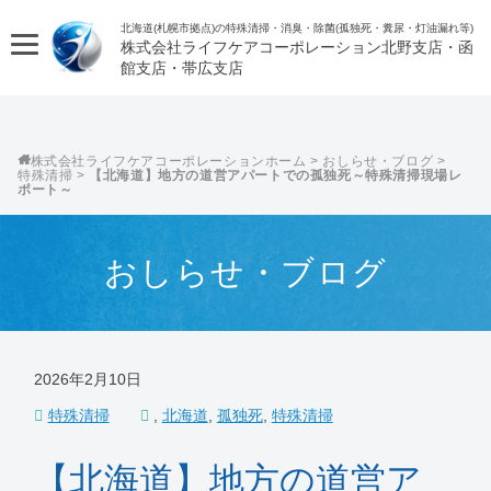
北海道(札幌市拠点)の特殊清掃・消臭・除菌(孤独死・糞尿・灯油漏れ等)
株式会社ライフケアコーポレーション
株式会社ライフケアコーポレーション
>
おしらせ・ブログ
>
特殊清掃
>
【北海道】地方の道営アパートでの孤独死～特殊清掃現場レ
ポート～
おしらせ・ブログ
2026年2月10日
特殊清掃
,
北海道
,
孤独死
,
特殊清掃
【北海道】地方の道営ア