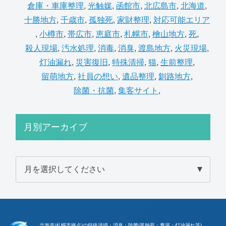
倉庫・車庫整理
,
光触媒
,
函館市
,
北広島市
,
北海道
,
十勝地方
,
千歳市
,
孤独死
,
家財整理
,
対応可能エリア
,
小樽市
,
帯広市
,
恵庭市
,
札幌市
,
檜山地方
,
死
,
殺人現場
,
汚水処理
,
消毒
,
消臭
,
渡島地方
,
火災現場
,
灯油漏れ
,
災害復旧
,
特殊清掃
,
猫
,
生前整理
,
留萌地方
,
社員の想い
,
遺品整理
,
釧路地方
,
除菌・抗菌
,
集客サイト
,
月別アーカイブ
北海道(札幌市拠点)の特殊清掃・消臭・除菌(孤独死・糞尿・灯油漏れ等)