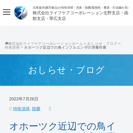
北海道(札幌市拠点)の特殊清掃・消臭・除菌(孤独死・糞尿・灯油漏れ等)
株式会社ライフケアコーポレーション
株式会社ライフケアコーポレーション
>
おしらせ・ブログ
>
特殊清掃
>
オホーツク近辺での鳥インフルエンザの消毒作業
おしらせ・ブログ
2022年7月26日
特殊清掃
,
除菌
オホーツク近辺での鳥イ