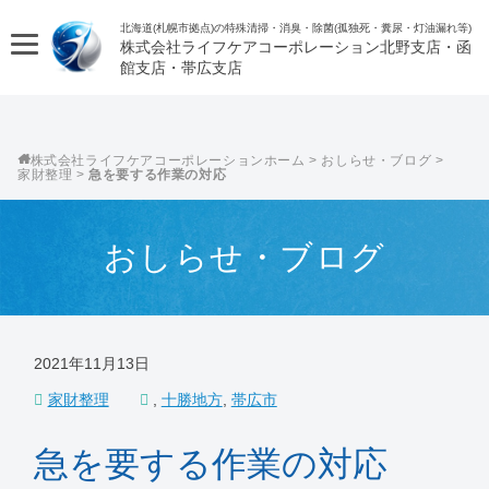
北海道(札幌市拠点)の特殊清掃・消臭・除菌(孤独死・糞尿・灯油漏れ等)
株式会社ライフケアコーポレーション
株式会社ライフケアコーポレーション
>
おしらせ・ブログ
>
家財整理
>
急を要する作業の対応
おしらせ・ブログ
2021年11月13日
家財整理
,
十勝地方
,
帯広市
急を要する作業の対応