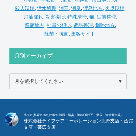
殺人現場
,
汚水処理
,
消毒
,
消臭
,
渡島地方
,
火災現場
,
灯油漏れ
,
災害復旧
,
特殊清掃
,
猫
,
生前整理
,
留萌地方
,
社員の想い
,
遺品整理
,
釧路地方
,
除菌・抗菌
,
集客サイト
,
月別アーカイブ
北海道(札幌市拠点)の特殊清掃・消臭・除菌(孤独死・糞尿・灯油漏れ等)
株式会社ライフケアコーポレーション