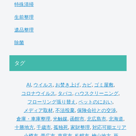
特殊清掃
生前整理
遺品整理
除菌
タグ
AI
,
ウイルス
,
お焚き上げ
,
カビ
,
ゴミ屋敷
,
コロナウイルス
,
タバコ
,
ハウスクリーニング
,
フローリング張り替え
,
ペットのにおい
,
メディア取材
,
不法投棄
,
保険会社との交渉
,
倉庫・車庫整理
,
光触媒
,
函館市
,
北広島市
,
北海道
,
十勝地方
,
千歳市
,
孤独死
,
家財整理
,
対応可能エリア
,
小樽市
,
帯広市
,
恵庭市
,
札幌市
,
檜山地方
,
死
,