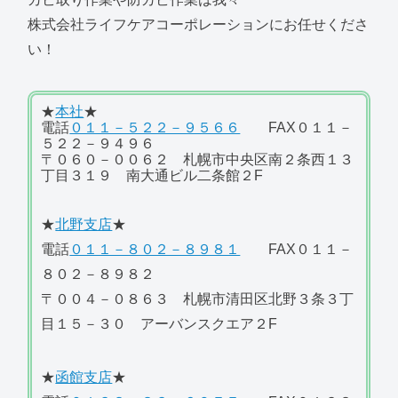
株式会社ライフケアコーポレーションにお任せくださ
い！
★
本社
★
電話
０１１－５２２－９５６６
FAX０１１－
５２２－９４９６
〒０６０－００６２ 札幌市中央区南２条西１３
丁目３１９ 南大通ビル二条館２F
★
北野支店
★
電話
０１１－８０２－８９８１
FAX０１１－
８０２－８９８２
〒００４－０８６３ 札幌市清田区北野３条３丁
目１５－３０ アーバンスクエア２F
★
函館支店
★