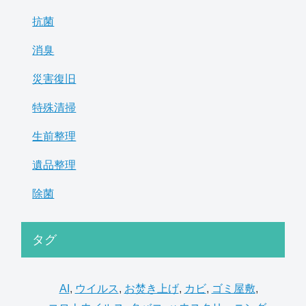
抗菌
消臭
災害復旧
特殊清掃
生前整理
遺品整理
除菌
タグ
AI
,
ウイルス
,
お焚き上げ
,
カビ
,
ゴミ屋敷
,