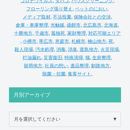
コロナウイルス
,
タバコ
,
ハウスクリーニング
,
フローリング張り替え
,
ペットのにおい
,
メディア取材
,
不法投棄
,
保険会社との交渉
,
倉庫・車庫整理
,
光触媒
,
函館市
,
北広島市
,
北海道
,
十勝地方
,
千歳市
,
孤独死
,
家財整理
,
対応可能エリア
,
小樽市
,
帯広市
,
恵庭市
,
札幌市
,
檜山地方
,
死
,
殺人現場
,
汚水処理
,
消毒
,
消臭
,
渡島地方
,
火災現場
,
灯油漏れ
,
災害復旧
,
特殊清掃
,
猫
,
生前整理
,
留萌地方
,
社員の想い
,
遺品整理
,
釧路地方
,
除菌・抗菌
,
集客サイト
,
月別アーカイブ