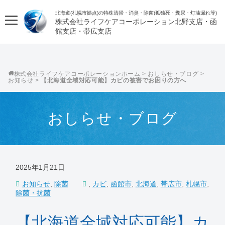
北海道(札幌市拠点)の特殊清掃・消臭・除菌(孤独死・糞尿・灯油漏れ等)
株式会社ライフケアコーポレーション
株式会社ライフケアコーポレーション
>
おしらせ・ブログ
>
お知らせ
>
【北海道全域対応可能】カビの被害でお困りの方へ
おしらせ・ブログ
2025年1月21日
お知らせ
,
除菌
,
カビ
,
函館市
,
北海道
,
帯広市
,
札幌市
,
除菌・抗菌
【北海道全域対応可能】カ