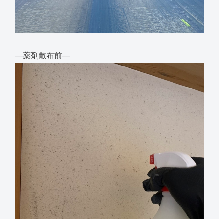
―薬剤散布前―