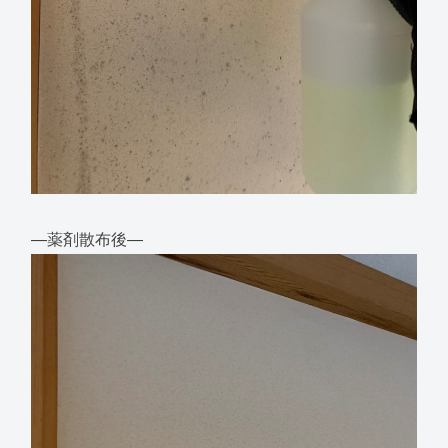
―薬剤散布後―