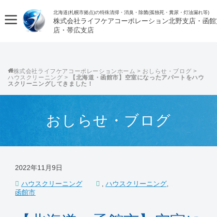
北海道(札幌市拠点)の特殊清掃・消臭・除菌(孤独死・糞尿・灯油漏れ等)
株式会社ライフケアコーポレーション
株式会社ライフケアコーポレーション
>
おしらせ・ブログ
>
ハウスクリーニング
>
【北海道・函館市】空室になったアパートをハウ
スクリーニングしてきました！
おしらせ・ブログ
2022年11月9日
ハウスクリーニング
,
ハウスクリーニング
,
函館市