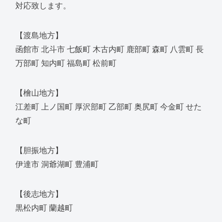
対応致します。
【渡島地方】
函館市 北斗市 七飯町 木古内町 鹿部町 森町 八雲町 長
万部町 知内町 福島町 松前町
【檜山地方】
江差町 上ノ国町 厚沢部町 乙部町 奥尻町 今金町 せた
な町
【胆振地方】
伊達市 洞爺湖町 豊浦町
【後志地方】
黒松内町 蘭越町