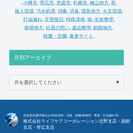
,
小樽市
,
帯広市
,
恵庭市
,
札幌市
,
檜山地方
,
死
,
殺人現場
,
汚水処理
,
消毒
,
消臭
,
渡島地方
,
火災現場
,
灯油漏れ
,
災害復旧
,
特殊清掃
,
猫
,
生前整理
,
留萌地方
,
社員の想い
,
遺品整理
,
釧路地方
,
除菌・抗菌
,
集客サイト
,
月別アーカイブ
北海道(札幌市拠点)の特殊清掃・消臭・除菌(孤独死・糞尿・灯油漏れ等)
株式会社ライフケアコーポレーション